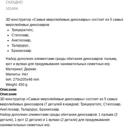
СКЛАДНО
101404
ЗD конструктор «Самые миролюбивые динозавры» состоит из 5 самых
миролюбивых динозавров:
Трицератопс,
Стегозавр,
Анктлозавр,
Таларурус,
Брахиозавр.
Набор дополнен элементами среды обитания динозавров: пальма,
куст и вулкан для придумывания занимательных сюжетных игр.
Материал: Дерево
Магниты: Нет
lwh: 270x205x46 mm
Weight: 450 g
Описание
Описание
ЗD конструктор «Самые миролюбивые динозавры» состоит из 5 самых
миролюбивых динозавров (7 деталей в каждом): Трицератопс, Стегозавр,
Анктлозавр, Таларурус, Брахиозавр.
Набор дополнен элементами среды обитания динозавров: 1 пальма (3
детали), 1 куст (2 детали) и 1 вулкан (2 детали) для придумывания
занимательных сюжетных игр.